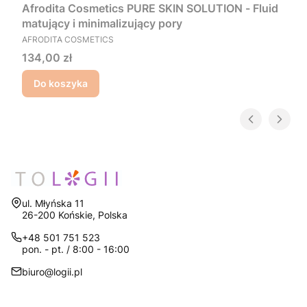
Afrodita Cosmetics PURE SKIN SOLUTION - Fluid
matujący i minimalizujący pory
PRODUCENT
AFRODITA COSMETICS
Cena
134,00 zł
Do koszyka
Adres:
ul. Młyńska 11
26-200 Końskie, Polska
+48 501 751 523
pon. - pt. / 8:00 - 16:00
biuro@logii.pl