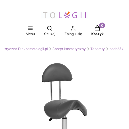
Produkty w koszy
Otwórz wyszukiwarkę
Menu
Szukaj
Zaloguj się
Koszyk
smetyczna Dlakosmetologii.pl
Sprzęt kosmetyczny
Taborety
podnóżki