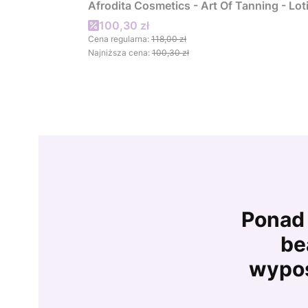
Afrodita Cosmetics - Art Of Tanning - Lo
Cena promocyjna
100,30 zł
Cena regularna:
118,00 zł
Najniższa cena:
100,30 zł
Ponad 
be
wypos