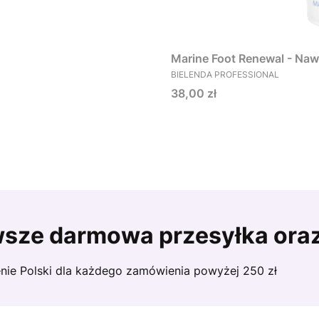
Marine Foot Renewal - Naw
PRODUCENT
BIELENDA PROFESSIONAL
Cena
38,00 zł
sze darmowa przesyłka ora
nie Polski dla każdego zamówienia powyżej 250 zł