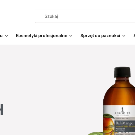
żu
Kosmetyki profesjonalne
Sprzęt do paznokci
H