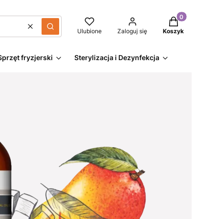
Produkty w kos
Wyczyść
Szukaj
Ulubione
Zaloguj się
Koszyk
Sprzęt fryzjerski
Sterylizacja i Dezynfekcja