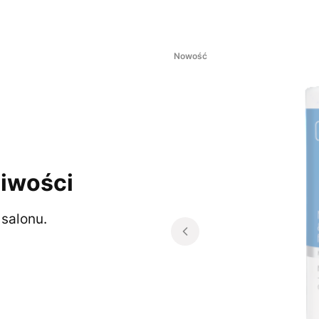
Nowość
iwości
salonu.