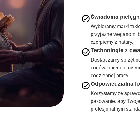
Świadoma pielęgna
Wybieramy marki taki
przyjazne weganom, b
czerpiemy z natury.
Technologie z gwa
Dostarczamy sprzęt o
cudów, obiecujemy
ni
codziennej pracy.
Odpowiedzialna lo
Korzystamy ze sprawdz
pakowanie, aby Twoje 
profesjonalnym standa