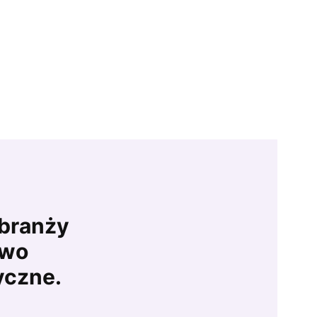
 branży
owo
yczne.