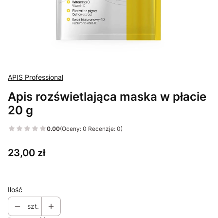
APIS Professional
Apis rozświetlająca maska w płacie
20 g
0.00
(Oceny: 0 Recenzje: 0)
Cena
23,00 zł
Ilość
szt.