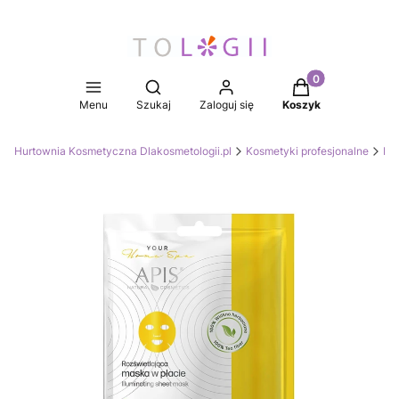
Produkty w koszy
Otwórz wyszukiwarkę
Menu
Szukaj
Zaloguj się
Koszyk
Hurtownia Kosmetyczna Dlakosmetologii.pl
Kosmetyki profesjonalne
Mas