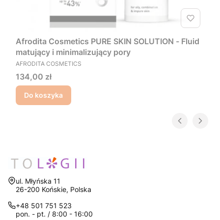
Afrodita Cosmetics PURE SKIN SOLUTION - Fluid
matujący i minimalizujący pory
PRODUCENT
AFRODITA COSMETICS
Cena
134,00 zł
Do koszyka
Adres:
ul. Młyńska 11
26-200 Końskie, Polska
+48 501 751 523
pon. - pt. / 8:00 - 16:00