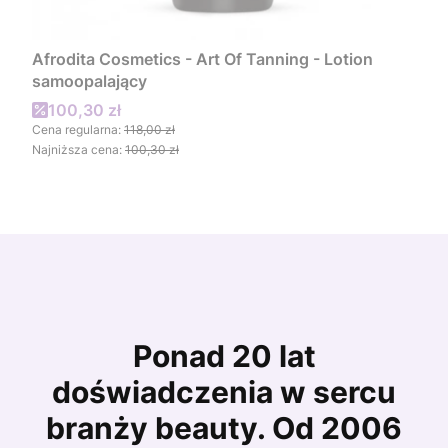
Afrodita Cosmetics - Art Of Tanning - Lotion
samoopalający
Cena promocyjna
100,30 zł
Cena regularna:
118,00 zł
Najniższa cena:
100,30 zł
Ponad 20 lat
doświadczenia w sercu
branży beauty. Od 2006