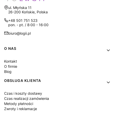
Adres:
ul. Młyńska 11
26-200 Końskie, Polska
+48 501 751 523
pon. - pt. / 8:00 - 16:00
biuro@logii.pl
Linki w stopce
O NAS
Kontakt
O firmie
Blog
OBSŁUGA KLIENTA
Czas i koszty dostawy
Czas realizacji zamówienia
Metody płatności
Zwroty i reklamacje