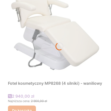
Fotel kosmetyczny MP8268 (4 silniki) - waniliowy
Cena promocyjna
2 940,00 zł
Najniższa cena:
2 900,00 zł
Do koszyka