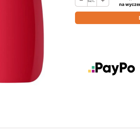
szt.
na wycze