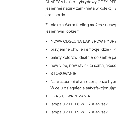
CLARESA Lakier hybrydowy COZY RED Otu
jesiennej natury zamknięta w kolekcji
oraz bordo.
Z kolekcją Warm feeling możesz uchwyc
jesiennym lookiem
NOWA ODSŁONA LAKIERÓW HYBR
przyjemne chwile i emocje, dzięki k
palety kolorów idealnie do siebie p
new vibe, new style- ta sama jakość
STOSOWANIE
Na wcześniej utwardzoną bazę hybr
W celu osiągnięcia satysfakcjonują
CZAS UTWARDZANIA
lampa UV LED 6 W – 2 x 45 sek
lampa UV LED 9 W – 2 x 45 sek