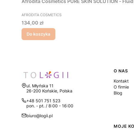
Afrodita Cosmetics PURE SKIN SOLUTION - Fluid 
PRODUCENT
AFRODITA COSMETICS
Cena
134,00 zł
Do koszyka
Linki
O NAS
Kontakt
Adres:
ul. Młyńska 11
O firmie
26-200 Końskie, Polska
Blog
+48 501 751 523
pon. - pt. / 8:00 - 16:00
biuro@logii.pl
MOJE K