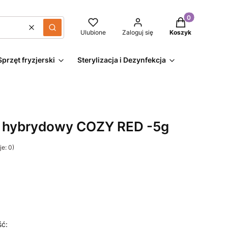
Produkty w kos
Wyczyść
Szukaj
Ulubione
Zaloguj się
Koszyk
Sprzęt fryzjerski
Sterylizacja i Dezynfekcja
 hybrydowy COZY RED -5g
e: 0)
ść: