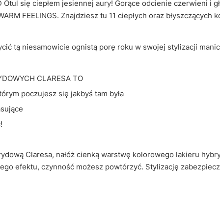
l się ciepłem jesiennej aury! Gorące odcienie czerwieni i głę
 WARM FEELINGS. Znajdziesz tu 11 ciepłych oraz błyszczących ko
ić tą niesamowicie ognistą porę roku w swojej stylizacji manic
YDOWYCH CLARESA TO
tórym poczujesz się jakbyś tam była
asujące
!
ydową Claresa, nałóż cienką warstwę kolorowego lakieru hybr
cego efektu, czynność możesz powtórzyć. Stylizację zabezpiecz 