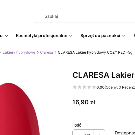
żu
Kosmetyki profesjonalne
Sprzęt do paznokci
Lakiery hybrydowe
Claresa
CLARESA Lakier hybrydowy COZY RED -5g
CLARESA Lakier
0.00
(Oceny: 0 Recenzj
Cena
16,90 zł
Ilość
Dostępno