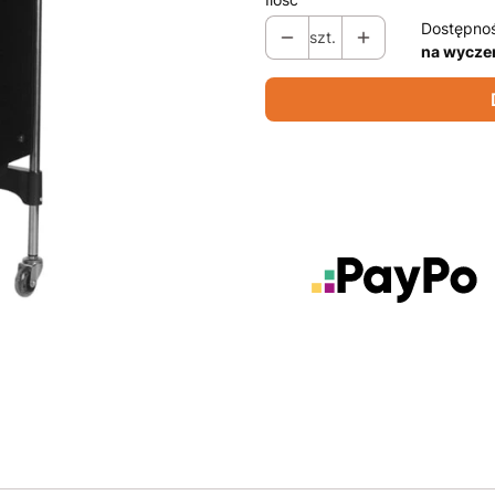
Dostępno
szt.
na wycze