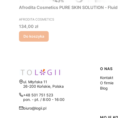
Afrodita Cosmetics PURE SKIN SOLUTION - Fluid 
PRODUCENT
AFRODITA COSMETICS
Cena
134,00 zł
Do koszyka
Linki
O NAS
Kontakt
Adres:
ul. Młyńska 11
O firmie
26-200 Końskie, Polska
Blog
+48 501 751 523
pon. - pt. / 8:00 - 16:00
biuro@logii.pl
MOJE K