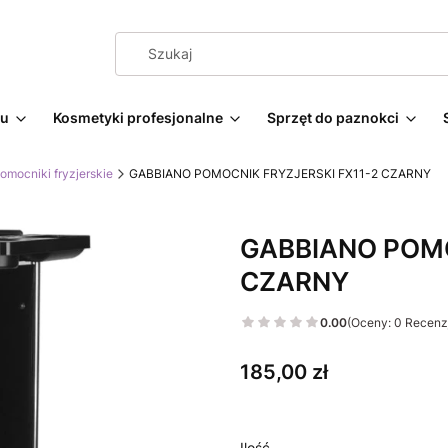
żu
Kosmetyki profesjonalne
Sprzęt do paznokci
omocniki fryzjerskie
GABBIANO POMOCNIK FRYZJERSKI FX11-2 CZARNY
GABBIANO POMO
CZARNY
0.00
(Oceny: 0 Recenzj
Cena
185,00 zł
Ilość