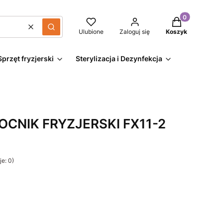
Produkty w kos
Wyczyść
Szukaj
Ulubione
Zaloguj się
Koszyk
Sprzęt fryzjerski
Sterylizacja i Dezynfekcja
CNIK FRYZJERSKI FX11-2
e: 0)