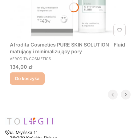
Afrodita Cosmetics PURE SKIN SOLUTION - Fluid
matujący i minimalizujący pory
PRODUCENT
AFRODITA COSMETICS
Cena
134,00 zł
Do koszyka
Adres:
ul. Młyńska 11
26-200 Końskie, Polska