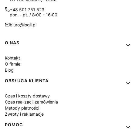
+48 501 751 523
pon. - pt. / 8:00 - 16:00
biuro@logii.pl
Linki w stopce
O NAS
Kontakt
O firmie
Blog
OBSŁUGA KLIENTA
Czas i koszty dostawy
Czas realizacji zamówienia
Metody płatności
Zwroty i reklamacje
POMOC