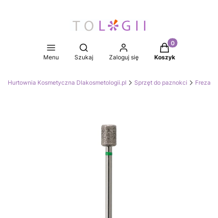
Produkty w koszy
Otwórz wyszukiwarkę
Menu
Szukaj
Zaloguj się
Koszyk
Hurtownia Kosmetyczna Dlakosmetologii.pl
Sprzęt do paznokci
Frezarki