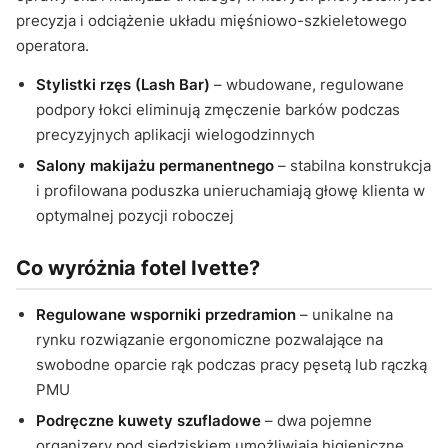
precyzja i odciążenie układu mięśniowo-szkieletowego
operatora.
Stylistki rzęs (Lash Bar)
– wbudowane, regulowane
podpory łokci eliminują zmęczenie barków podczas
precyzyjnych aplikacji wielogodzinnych
Salony makijażu permanentnego
– stabilna konstrukcja
i profilowana poduszka unieruchamiają głowę klienta w
optymalnej pozycji roboczej
Co wyróżnia fotel Ivette?
Regulowane wsporniki przedramion
– unikalne na
rynku rozwiązanie ergonomiczne pozwalające na
swobodne oparcie rąk podczas pracy pęsetą lub rączką
PMU
Podręczne kuwety szufladowe
– dwa pojemne
organizery pod siedziskiem umożliwiają higieniczne