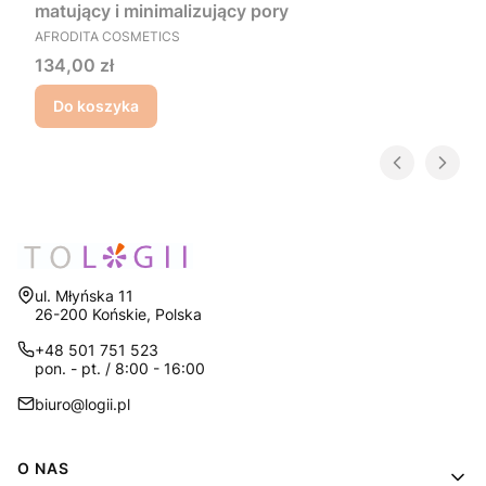
matujący i minimalizujący pory
PRODUCENT
AFRODITA COSMETICS
Cena
134,00 zł
Do koszyka
Adres:
ul. Młyńska 11
26-200 Końskie, Polska
+48 501 751 523
pon. - pt. / 8:00 - 16:00
biuro@logii.pl
Linki w stopce
O NAS