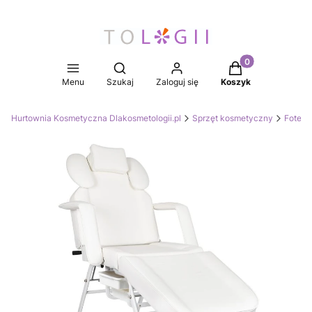
Produkty w koszy
Otwórz wyszukiwarkę
Menu
Szukaj
Zaloguj się
Koszyk
Hurtownia Kosmetyczna Dlakosmetologii.pl
Sprzęt kosmetyczny
Fotele