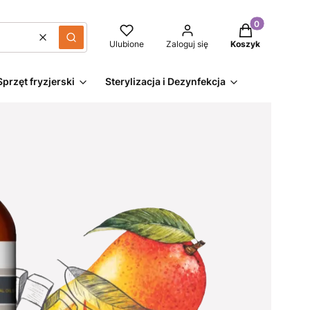
Produkty w kos
Wyczyść
Szukaj
Ulubione
Zaloguj się
Koszyk
Sprzęt fryzjerski
Sterylizacja i Dezynfekcja