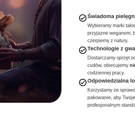
Świadoma pielęgna
Wybieramy marki taki
przyjazne weganom, b
czerpiemy z natury.
Technologie z gwa
Dostarczamy sprzęt o
cudów, obiecujemy
ni
codziennej pracy.
Odpowiedzialna lo
Korzystamy ze sprawdz
pakowanie, aby Twoje 
profesjonalnym standa