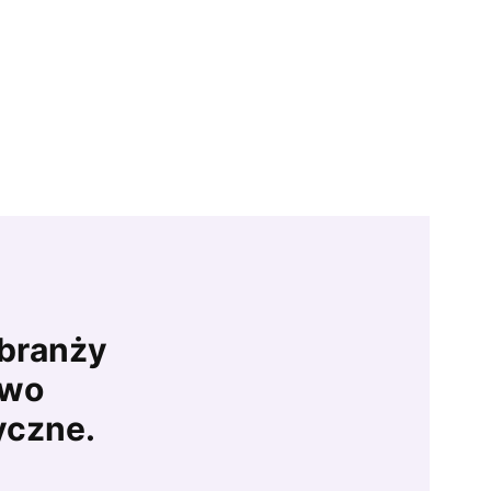
 branży
owo
yczne.