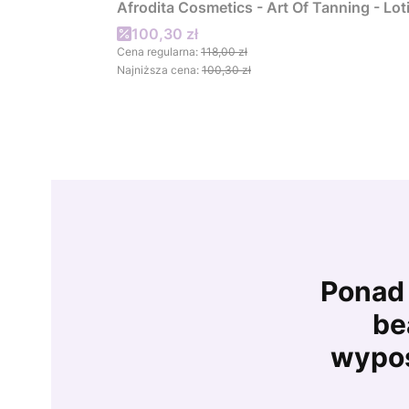
Afrodita Cosmetics - Art Of Tanning - Lo
Cena promocyjna
100,30 zł
Cena regularna:
118,00 zł
Najniższa cena:
100,30 zł
Ponad 
be
wypos