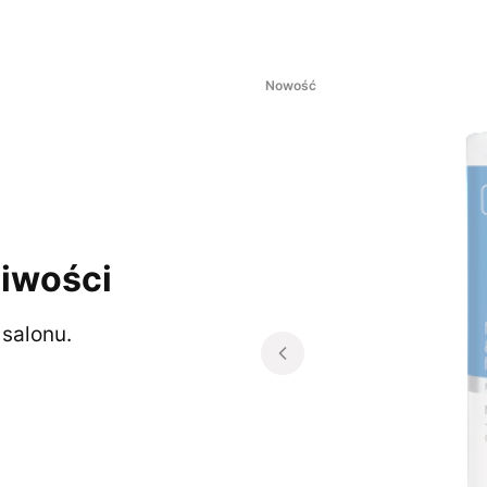
Nowość
iwości
salonu.