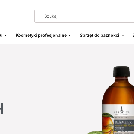
żu
Kosmetyki profesjonalne
Sprzęt do paznokci
H