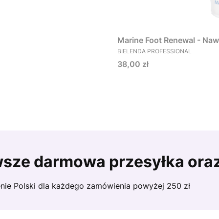
Marine Foot Renewal - Naw
PRODUCENT
BIELENDA PROFESSIONAL
Cena
38,00 zł
sze darmowa przesyłka ora
nie Polski dla każdego zamówienia powyżej 250 zł