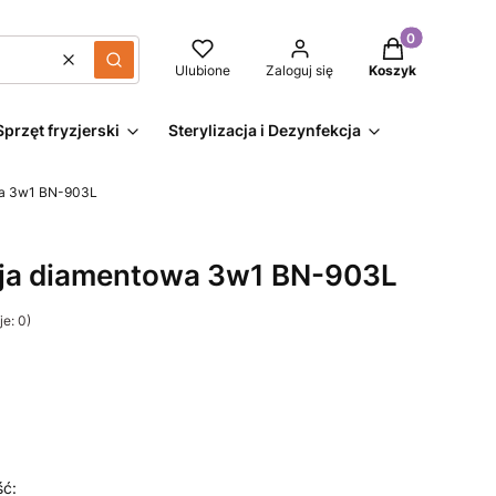
Produkty w kos
Wyczyść
Szukaj
Ulubione
Zaloguj się
Koszyk
Sprzęt fryzjerski
Sterylizacja i Dezynfekcja
wa 3w1 BN-903L
ja diamentowa 3w1 BN-903L
e: 0)
ść: