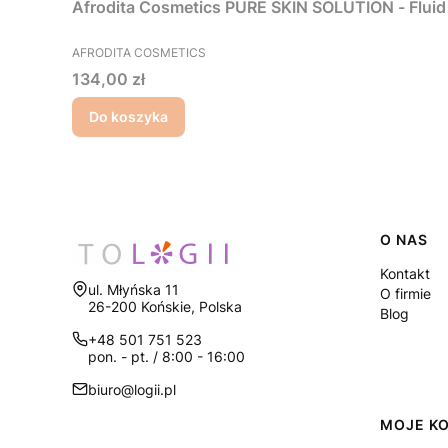
Afrodita Cosmetics PURE SKIN SOLUTION - Fluid 
PRODUCENT
AFRODITA COSMETICS
Cena
134,00 zł
Do koszyka
Linki
O NAS
Kontakt
Adres:
ul. Młyńska 11
O firmie
26-200 Końskie, Polska
Blog
+48 501 751 523
pon. - pt. / 8:00 - 16:00
biuro@logii.pl
MOJE K