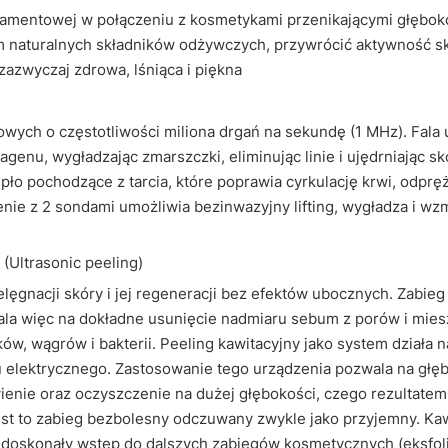
amentowej w połączeniu z kosmetykami przenikającymi głębok
 naturalnych składników odżywczych, przywrócić aktywność skó
 zazwyczaj zdrowa, lśniąca i piękna
owych o częstotliwości miliona drgań na sekundę (1 MHz). Fala 
agenu, wygładzając zmarszczki, eliminując linie i ujędrniając sk
pło pochodzące z tarcia, które poprawia cyrkulację krwi, odpręża
nie z 2 sondami umożliwia bezinwazyjny lifting, wygładza i wzm
 (Ultrasonic peeling)
elęgnacji skóry i jej regeneracji bez efektów ubocznych. Zabie
ala więc na dokładne usunięcie nadmiaru sebum z porów i mie
ów, wągrów i bakterii. Peeling kawitacyjny jako system działa 
u elektrycznego. Zastosowanie tego urządzenia pozwala na głę
ienie oraz oczyszczenie na dużej głębokości, czego rezultate
st to zabieg bezbolesny odczuwany zwykle jako przyjemny. Kaw
doskonały wstęp do dalszych zabiegów kosmetycznych (eksfolia