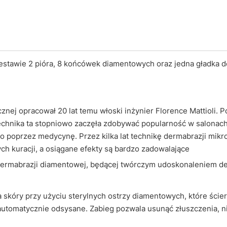
stawie 2 pióra, 8 końcówek diamentowych oraz jedna gładka 
)
cznej opracował 20 lat temu włoski inżynier Florence Mattioli
echnika ta stopniowo zaczęła zdobywać popularność w salonach
 poprzez medycynę. Przez kilka lat technikę dermabrazji mikro
h kuracji, a osiągane efekty są bardzo zadowalające
ermabrazji diamentowej, będącej twórczym udoskonaleniem der
 skóry przy użyciu sterylnych ostrzy diamentowych, które ścier
 automatycznie odsysane. Zabieg pozwala usunąć złuszczenia, n