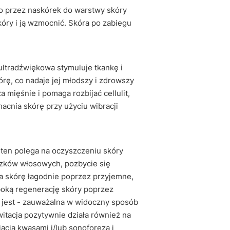
o przez naskórek do warstwy skóry
ry i ją wzmocnić. Skóra po zabiegu
ultradźwiękowa stymuluje tkankę i
órę, co nadaje jej młodszy i zdrowszy
 mięśnie i pomaga rozbijać cellulit,
acnia skórę przy użyciu wibracji
g ten polega na oczyszczeniu skóry
szków włosowych, pozbycie się
na skórę łagodnie poprzez przyjemne,
boką regenerację skóry poprzez
m jest - zauważalna w widoczny sposób
itacja pozytywnie działa również na
cja kwasami i/lub sonoforeza i