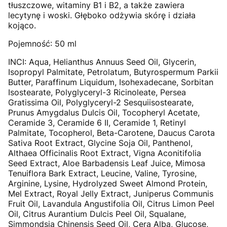
tłuszczowe, witaminy B1 i B2, a także zawiera
lecytynę i woski. Głęboko odżywia skórę i działa
kojąco.
Pojemność: 50 ml
INCI: Aqua, Helianthus Annuus Seed Oil, Glycerin,
Isopropyl Palmitate, Petrolatum, Butyrospermum Parkii
Butter, Paraffinum Liquidum, Isohexadecane, Sorbitan
Isostearate, Polyglyceryl-3 Ricinoleate, Persea
Gratissima Oil, Polyglyceryl-2 Sesquiisostearate,
Prunus Amygdalus Dulcis Oil, Tocopheryl Acetate,
Ceramide 3, Ceramide 6 II, Ceramide 1, Retinyl
Palmitate, Tocopherol, Beta-Carotene, Daucus Carota
Sativa Root Extract, Glycine Soja Oil, Panthenol,
Althaea Officinalis Root Extract, Vigna Aconitifolia
Seed Extract, Aloe Barbadensis Leaf Juice, Mimosa
Tenuiflora Bark Extract, Leucine, Valine, Tyrosine,
Arginine, Lysine, Hydrolyzed Sweet Almond Protein,
Mel Extract, Royal Jelly Extract, Juniperus Communis
Fruit Oil, Lavandula Angustifolia Oil, Citrus Limon Peel
Oil, Citrus Aurantium Dulcis Peel Oil, Squalane,
Simmondsia Chinensis Seed Oil, Cera Alba, Glucose,