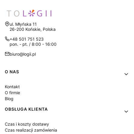
Adres:
ul. Młyńska 11
26-200 Końskie, Polska
+48 501 751 523
pon. - pt. / 8:00 - 16:00
biuro@logii.pl
Linki w stopce
O NAS
Kontakt
O firmie
Blog
OBSŁUGA KLIENTA
Czas i koszty dostawy
Czas realizacji zamówienia