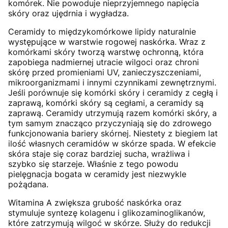
komórek. Nie powoduje nieprzyjemnego napięcia
skóry oraz ujędrnia i wygładza.
Ceramidy to międzykomórkowe lipidy naturalnie
występujące w warstwie rogowej naskórka. Wraz z
komórkami skóry tworzą warstwę ochronną, która
zapobiega nadmiernej utracie wilgoci oraz chroni
skórę przed promieniami UV, zanieczyszczeniami,
mikroorganizmami i innymi czynnikami zewnętrznymi.
Jeśli porównuje się komórki skóry i ceramidy z cegłą i
zaprawą, komórki skóry są cegłami, a ceramidy są
zaprawą. Ceramidy utrzymują razem komórki skóry, a
tym samym znacząco przyczyniają się do zdrowego
funkcjonowania bariery skórnej. Niestety z biegiem lat
ilość własnych ceramidów w skórze spada. W efekcie
skóra staje się coraz bardziej sucha, wrażliwa i
szybko się starzeje. Właśnie z tego powodu
pielęgnacja bogata w ceramidy jest niezwykle
pożądana.
Witamina A zwiększa grubość naskórka oraz
stymuluje syntezę kolagenu i glikozaminoglikanów,
które zatrzymują wilgoć w skórze. Służy do redukcji