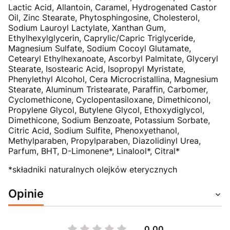
Lactic Acid, Allantoin, Caramel, Hydrogenated Castor
Oil, Zinc Stearate, Phytosphingosine, Cholesterol,
Sodium Lauroyl Lactylate, Xanthan Gum,
Ethylhexylglycerin, Caprylic/Capric Triglyceride,
Magnesium Sulfate, Sodium Cocoyl Glutamate,
Cetearyl Ethylhexanoate, Ascorbyl Palmitate, Glyceryl
Stearate, Isostearic Acid, Isopropyl Myristate,
Phenylethyl Alcohol, Cera Microcristallina, Magnesium
Stearate, Aluminum Tristearate, Paraffin, Carbomer,
Cyclomethicone, Cyclopentasiloxane, Dimethiconol,
Propylene Glycol, Butylene Glycol, Ethoxydiglycol,
Dimethicone, Sodium Benzoate, Potassium Sorbate,
Citric Acid, Sodium Sulfite, Phenoxyethanol,
Methylparaben, Propylparaben, Diazolidinyl Urea,
Parfum, BHT, D-Limonene*, Linalool*, Citral*
*składniki naturalnych olejków eterycznych
Opinie
0.00