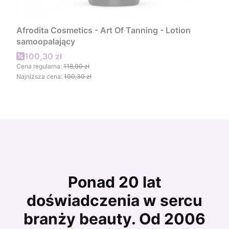
Afrodita Cosmetics - Art Of Tanning - Lotion
samoopalający
Cena promocyjna
100,30 zł
Cena regularna:
118,00 zł
Najniższa cena:
100,30 zł
Ponad 20 lat
doświadczenia w sercu
branży beauty. Od 2006