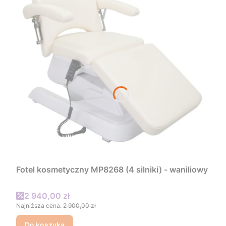
Fotel kosmetyczny MP8268 (4 silniki) - waniliowy
Cena promocyjna
2 940,00 zł
Najniższa cena:
2 900,00 zł
Do koszyka