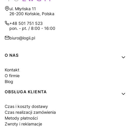
Adres:
ul. Młyńska 11
26-200 Końskie, Polska
+48 501 751 523
pon. - pt. / 8:00 - 16:00
biuro@logii.pl
Linki w stopce
O NAS
Kontakt
O firmie
Blog
OBSŁUGA KLIENTA
Czas i koszty dostawy
Czas realizacji zamówienia
Metody płatności
Zwroty i reklamacje