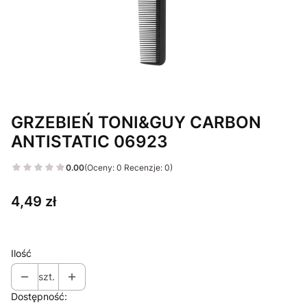
GRZEBIEŃ TONI&GUY CARBON
ANTISTATIC 06923
0.00
(Oceny: 0 Recenzje: 0)
Cena
4,49 zł
Ilość
szt.
Dostępność: