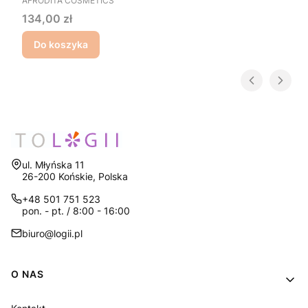
AFRODITA COSMETICS
Cena
134,00 zł
Do koszyka
Adres:
ul. Młyńska 11
26-200 Końskie, Polska
+48 501 751 523
pon. - pt. / 8:00 - 16:00
biuro@logii.pl
Linki w stopce
O NAS