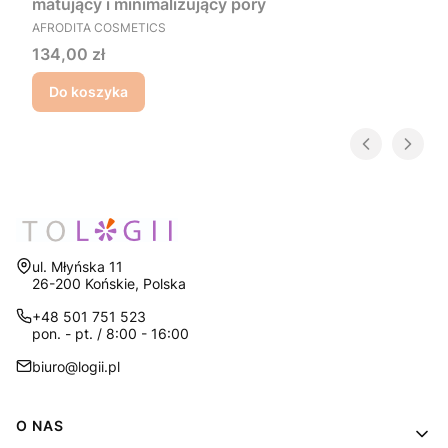
matujący i minimalizujący pory
PRODUCENT
AFRODITA COSMETICS
Cena
134,00 zł
Do koszyka
Adres:
ul. Młyńska 11
26-200 Końskie, Polska
+48 501 751 523
pon. - pt. / 8:00 - 16:00
biuro@logii.pl
Linki w stopce
O NAS