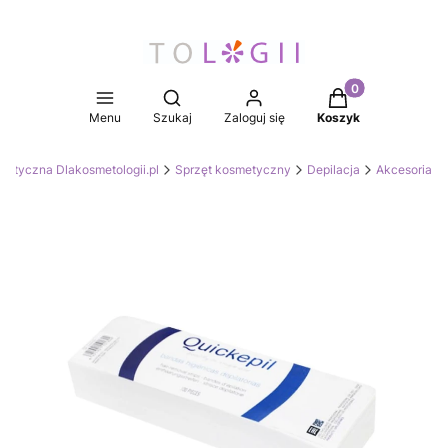
Produkty w koszy
Otwórz wyszukiwarkę
Menu
Szukaj
Zaloguj się
Koszyk
metyczna Dlakosmetologii.pl
Sprzęt kosmetyczny
Depilacja
Akcesoria