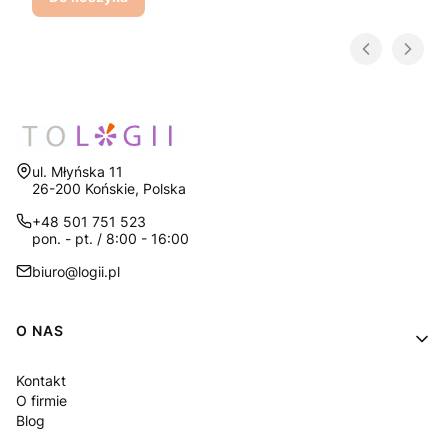
Adres:
ul. Młyńska 11
26-200 Końskie, Polska
+48 501 751 523
pon. - pt. / 8:00 - 16:00
biuro@logii.pl
Linki w stopce
O NAS
Kontakt
O firmie
Blog