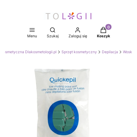
Produkty w koszy
Otwórz wyszukiwarkę
Menu
Szukaj
Zaloguj się
Koszyk
 Kosmetyczna Dlakosmetologii.pl
Sprzęt kosmetyczny
Depilacja
Wosk