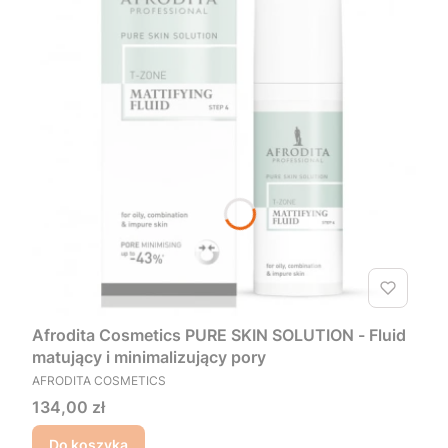
Afrodita Cosmetics PURE SKIN SOLUTION - Fluid
matujący i minimalizujący pory
PRODUCENT
AFRODITA COSMETICS
Cena
134,00 zł
Do koszyka