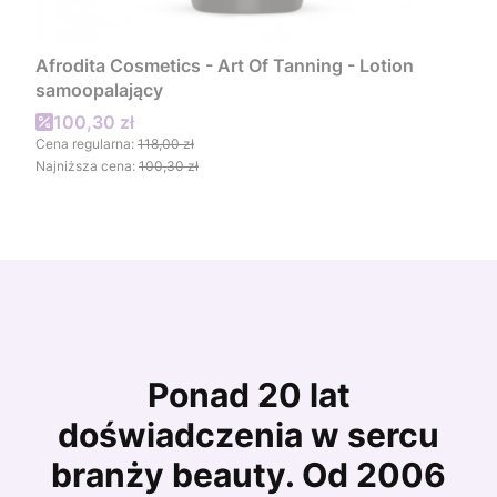
Afrodita Cosmetics - Art Of Tanning - Lotion
samoopalający
Cena promocyjna
100,30 zł
Cena regularna:
118,00 zł
Najniższa cena:
100,30 zł
Ponad 20 lat
doświadczenia w sercu
branży beauty. Od 2006