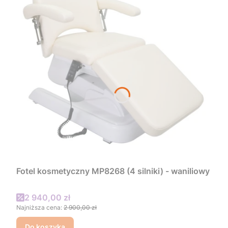
Fotel kosmetyczny MP8268 (4 silniki) - waniliowy
Cena promocyjna
2 940,00 zł
Najniższa cena:
2 900,00 zł
Do koszyka