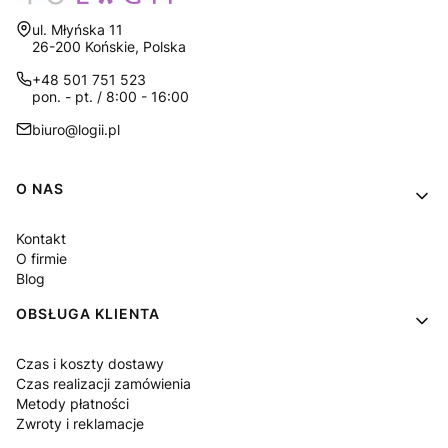
Adres:
ul. Młyńska 11
26-200 Końskie, Polska
+48 501 751 523
pon. - pt. / 8:00 - 16:00
biuro@logii.pl
Linki w stopce
O NAS
Kontakt
O firmie
Blog
OBSŁUGA KLIENTA
Czas i koszty dostawy
Czas realizacji zamówienia
Metody płatności
Zwroty i reklamacje