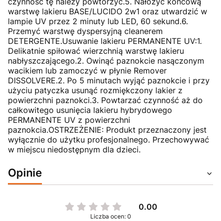
czynność tę należy powtórzyć.5. Nałożyć końcową
warstwę lakieru BASE/LUCIDO 2w1 oraz utwardzić w
lampie UV przez 2 minuty lub LED, 60 sekund.6.
Przemyć warstwę dyspersyjną cleanerem
DETERGENTE.Usuwanie lakieru PERMANENTE UV:1.
Delikatnie spiłować wierzchnią warstwę lakieru
nabłyszczającego.2. Owinąć paznokcie nasączonym
wacikiem lub zamoczyć w płynie Remover
DISSOLVERE.2. Po 5 minutach wyjąć paznokcie i przy
użyciu patyczka usunąć rozmiękczony lakier z
powierzchni paznokci.3. Powtarzać czynność aż do
całkowitego usunięcia lakieru hybrydowego
PERMANENTE UV z powierzchni
paznokcia.OSTRZEŻENIE: Produkt przeznaczony jest
wyłącznie do użytku profesjonalnego. Przechowywać
w miejscu niedostępnym dla dzieci.
Opinie
0.00
Liczba ocen: 0