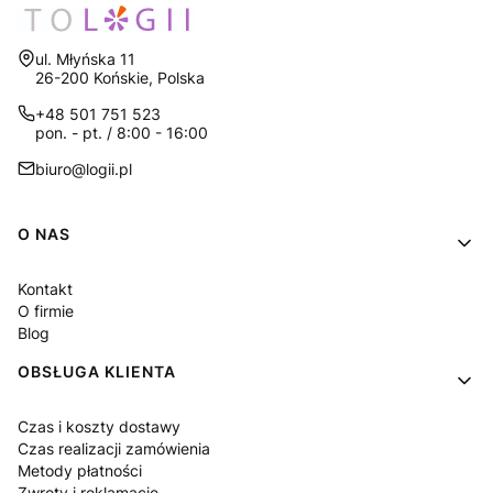
Adres:
ul. Młyńska 11
26-200 Końskie, Polska
+48 501 751 523
pon. - pt. / 8:00 - 16:00
biuro@logii.pl
Linki w stopce
O NAS
Kontakt
O firmie
Blog
OBSŁUGA KLIENTA
Czas i koszty dostawy
Czas realizacji zamówienia
Metody płatności
Zwroty i reklamacje