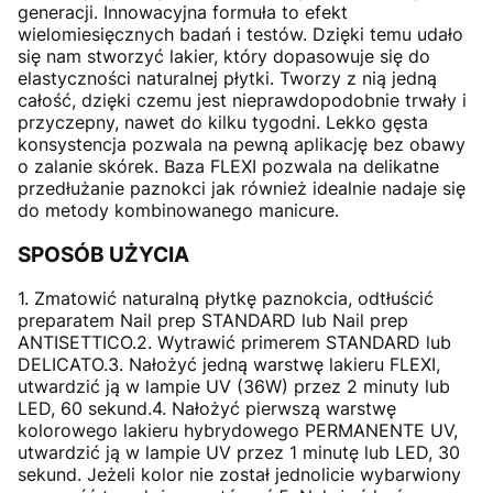
generacji. Innowacyjna formuła to efekt
wielomiesięcznych badań i testów. Dzięki temu udało
się nam stworzyć lakier, który dopasowuje się do
elastyczności naturalnej płytki. Tworzy z nią jedną
całość, dzięki czemu jest nieprawdopodobnie trwały i
przyczepny, nawet do kilku tygodni. Lekko gęsta
konsystencja pozwala na pewną aplikację bez obawy
o zalanie skórek. Baza FLEXI pozwala na delikatne
przedłużanie paznokci jak również idealnie nadaje się
do metody kombinowanego manicure.
SPOSÓB UŻYCIA
1. Zmatowić naturalną płytkę paznokcia, odtłuścić
preparatem Nail prep STANDARD lub Nail prep
ANTISETTICO.2. Wytrawić primerem STANDARD lub
DELICATO.3. Nałożyć jedną warstwę lakieru FLEXI,
utwardzić ją w lampie UV (36W) przez 2 minuty lub
LED, 60 sekund.4. Nałożyć pierwszą warstwę
kolorowego lakieru hybrydowego PERMANENTE UV,
utwardzić ją w lampie UV przez 1 minutę lub LED, 30
sekund. Jeżeli kolor nie został jednolicie wybarwiony