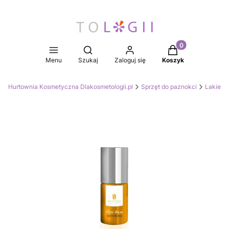
Produkty w koszy
Otwórz wyszukiwarkę
Menu
Szukaj
Zaloguj się
Koszyk
Hurtownia Kosmetyczna Dlakosmetologii.pl
Sprzęt do paznokci
Lakiery