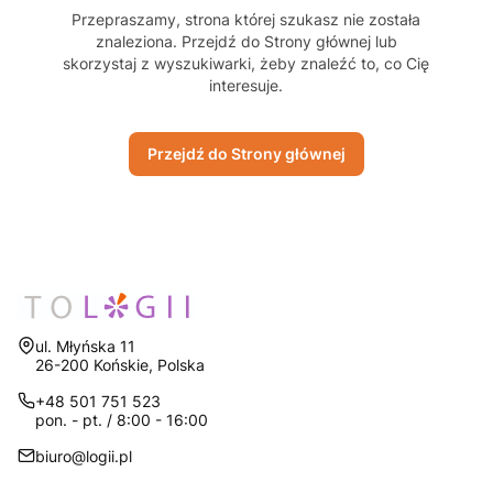
Przepraszamy, strona której szukasz nie została
znaleziona. Przejdź do Strony głównej lub
skorzystaj z wyszukiwarki, żeby znaleźć to, co Cię
interesuje.
Przejdź do Strony głównej
Adres:
ul. Młyńska 11
26-200 Końskie, Polska
+48 501 751 523
pon. - pt. / 8:00 - 16:00
biuro@logii.pl